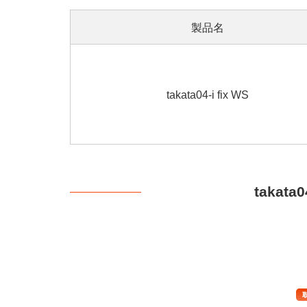
製品名
takata04-i fix WS
takata